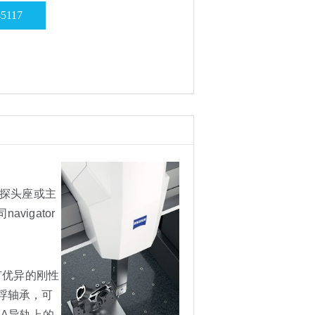
45117
式探头座或主
igator
有优异的刚性
浮轴承，可
RA导轨上的